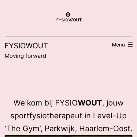
Ga
naar
de
inhoud
FYSIOWOUT
Menu
Moving forward
Welkom bij FYSIO
WOUT
, jouw
sportfysiotherapeut in Level-Up
‘The Gym’, Parkwijk, Haarlem-Oost.